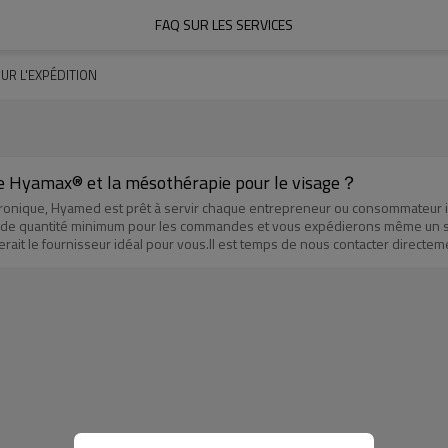
FAQ SUR LES SERVICES
UR L'EXPÉDITION
e Hyamax® et la mésothérapie pour le visage？
luronique, Hyamed est prêt à servir chaque entrepreneur ou consommateur 
 de quantité minimum pour les commandes et vous expédierons même un seu
it le fournisseur idéal pour vous.Il est temps de nous contacter direct
 Haymax-S006 Facebook : Hymax Instagram : laboratoires.hyamed