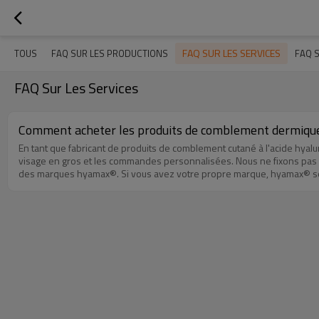
FAQ SUR LES SERVICES
TOUS
FAQ SUR LES PRODUCTIONS
FAQ S
FAQ Sur Les Services
Comment acheter les produits de comblement dermiqu
En tant que fabricant de produits de comblement cutané à l'acide hya
visage en gros et les commandes personnalisées. Nous ne fixons pas
des marques hyamax®. Si vous avez votre propre marque, hyamax® sera
vous. Courriel : info@hyamax.com Whatsapp：+86 18902865714 Chat :