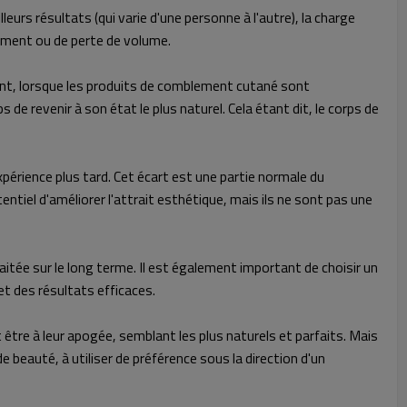
eurs résultats (qui varie d'une personne à l'autre), la charge
sement ou de perte de volume.
ent, lorsque les produits de comblement cutané sont
e revenir à son état le plus naturel. Cela étant dit, le corps de
périence plus tard. Cet écart est une partie normale du
tiel d'améliorer l'attrait esthétique, mais ils ne sont pas une
aitée sur le long terme. Il est également important de choisir un
t des résultats efficaces.
être à leur apogée, semblant les plus naturels et parfaits. Mais
e beauté, à utiliser de préférence sous la direction d'un