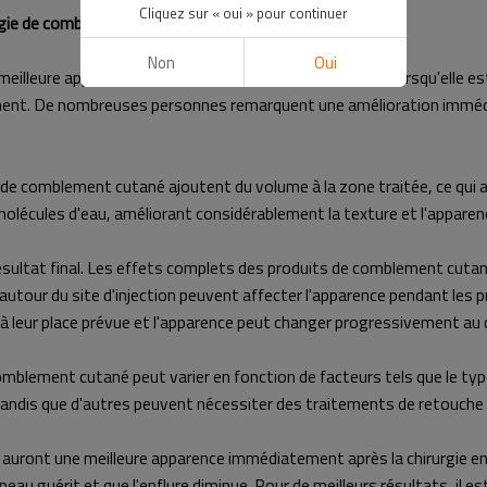
Cliquez sur « oui » pour continuer
rgie de comblement dermique ?
Non
Oui
lleure apparence immédiatement après la chirurgie. Lorsqu'elle est i
itement. De nombreuses personnes remarquent une amélioration immédia
e comblement cutané ajoutent du volume à la zone traitée, ce qui aide
 molécules d'eau, améliorant considérablement la texture et l'apparen
 résultat final. Les effets complets des produits de comblement cut
utour du site d'injection peuvent affecter l'apparence pendant les p
 à leur place prévue et l'apparence peut changer progressivement au
mblement cutané peut varier en fonction de facteurs tels que le type
tandis que d'autres peuvent nécessiter des traitements de retouche
uront une meilleure apparence immédiatement après la chirurgie en rai
u guérit et que l'enflure diminue. Pour de meilleurs résultats, il est