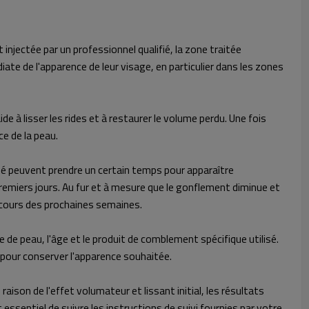
njectée par un professionnel qualifié, la zone traitée
te de l'apparence de leur visage, en particulier dans les zones
 à lisser les rides et à restaurer le volume perdu. Une fois
ce de la peau.
ané peuvent prendre un certain temps pour apparaître
remiers jours. Au fur et à mesure que le gonflement diminue et
 cours des prochaines semaines.
 de peau, l'âge et le produit de comblement spécifique utilisé.
 pour conserver l'apparence souhaitée.
son de l'effet volumateur et lissant initial, les résultats
 essentiel de suivre les instructions de suivi fournies par votre