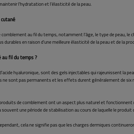
ntenir l'hydratation et l'élasticité de la peau.
 cutané
 comblement au fil du temps, notamment l'âge, le type de peau, le cho
 durables en raison d'une meilleure élasticité de la peau et de la pro
au fil du temps ?
de hyaluronique, sont des gels injectables qui rajeunissent la peau 
 Ils ne sont pas permanents et les effets durent généralement de six
roduits de comblement ont un aspect plus naturel et fonctionnent m
y a souvent une période de stabilisation au cours de laquelle le produ
 Cependant, cela ne signifie pas que les charges dermiques continuero