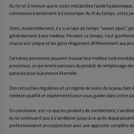
Au fur et à mesure que le corps métabolise l'acide hyaluronique, 
commencera lentement à s'estomper. Au fil du temps, cette pert
Donc, essentiellement, il y a un laps de temps "sweet spot", 
généralement à leur meilleur. Pendant ce temps, tout gonflement 
chacun est unique et les gens réagissent différemment aux pr
Certaines personnes peuvent trouver leur meilleur look immédiat
processus, ce qui rend le parcours du produit de remplissage de
panacée pour la jeunesse éternelle.
Des retouches régulières et un régime de soins de la peau bien é
médecin qualifié et expérimenté pour vous guider dans votre pa
En conclusion, est-ce que les produits de comblement s'amélioren
ils ne continuent pas à s'améliorer jusqu'à ce qu'ils disparaissen
professionnel et en conjonction avec une approche complète de 