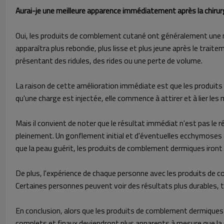
Aurai-je une meilleure apparence immédiatement après la chiru
Oui, les produits de comblement cutané ont généralement une mei
apparaîtra plus rebondie, plus lisse et plus jeune après le tra
présentant des ridules, des rides ou une perte de volume.
La raison de cette amélioration immédiate est que les produits d
qu'une charge est injectée, elle commence à attirer et à lier les
Mais il convient de noter que le résultat immédiat n'est pas le
pleinement. Un gonflement initial et d'éventuelles ecchymoses a
que la peau guérit, les produits de comblement dermiques iront
De plus, l'expérience de chaque personne avec les produits de co
Certaines personnes peuvent voir des résultats plus durables, 
En conclusion, alors que les produits de comblement dermiques a
complets et finaux deviendront plus apparents à mesure que la pea