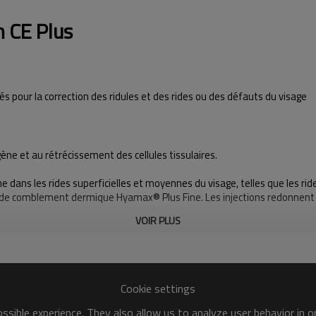
n CE Plus
 pour la correction des ridules et des rides ou des défauts du visage
agène et au rétrécissement des cellules tissulaires.
ns les rides superficielles et moyennes du visage, telles que les rides 
 de comblement dermique Hyamax® Plus Fine. Les injections redonnent 
VOIR PLUS
nés Fins
Hyamax® Plus Fine
Cookie settings
seur ingectable d'acide hyaluronique réticulé
sible experience. They also allow us to analyze user behavior in 