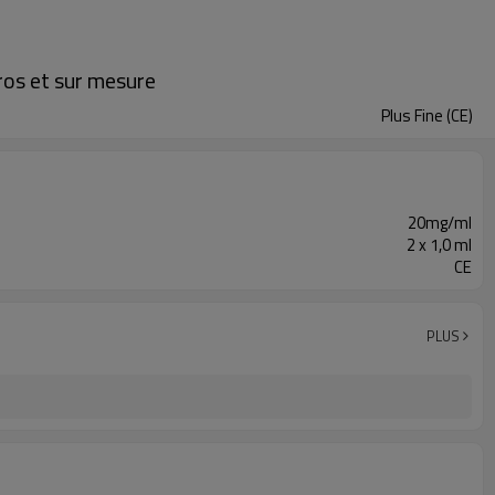
ros et sur mesure
Plus Fine (CE)
20mg/ml
2 x 1,0 ml
CE
PLUS