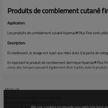
Produits de comblement cutané fi
Application:
Les produits de comblement cutané Hyamax® Plus Fine sont utilisés
Description:
En vieillissant, le visage est sujet aux rides dues à la perte de coll
En injectant le produit de comblement dermique Hyamax® Plus Fine da
creux des tempes peuvent également être traités avec le produit
Plus Les Caractéristiques Des Remplisseurs Cuta
Mots clé
Nom
Distributeurs de produits de comblement
Attribut
Remplis
fournisseur de comblement de rides
We use cookies to provide you with the best pos
entreprise de comblement du visage