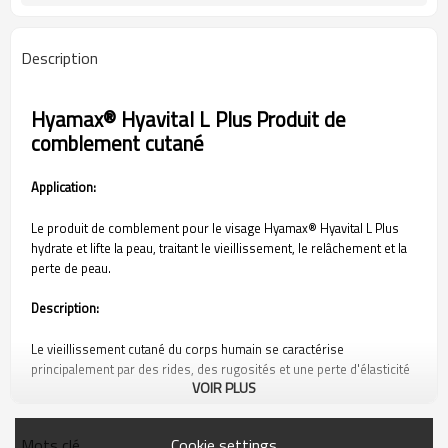
Description
Hyamax® Hyavital L Plus Produit de
comblement cutané
Application:
Le produit de comblement pour le visage Hyamax® Hyavital L Plus
hydrate et lifte la peau, traitant le vieillissement, le relâchement et la
perte de peau.
Description:
Le vieillissement cutané du corps humain se caractérise
principalement par des rides, des rugosités et une perte d'élasticité
VOIR PLUS
dues à la perte d'acide hyaluronique et de collagène dans la couche
dermique de la peau. Pour que la peau soit hydratée, lisse, élastique
et tonique, les dommages structurels de la peau doivent d'abord
Cookie settings
Mots clé