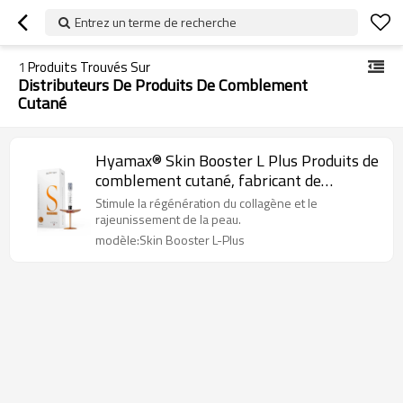
Entrez un terme de recherche
1
Produits Trouvés Sur
Distributeurs De Produits De Comblement
Cutané
Hyamax® Skin Booster L Plus Produits de
comblement cutané, fabricant de
produits de comblement à l'acide
Stimule la régénération du collagène et le
hyaluronique, assistance en gros et sur
rajeunissement de la peau.
mesure
modèle:Skin Booster L-Plus