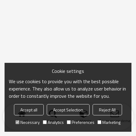
Cookie settings
We use cookies to provide you with the best possible
experience. They also allow us to analyze user behavior in
order to constantly improve the website for you.
Accept all
Accept Selection
Reject All
Accueil
chercher
catégorie
Envoyer une demand
Necessary
Analytics
Preferences
Marketing