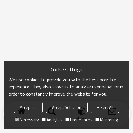
Cookie settings
We use cookies to provide you with the best possible
experience. They also allow us to analyze user behavior in
order to constantly improve the website for you.
Accept all
Accept Selection
Reject All
Accueil
chercher
catégorie
Envoyer une demand
Necessary
Analytics
Preferences
Marketing