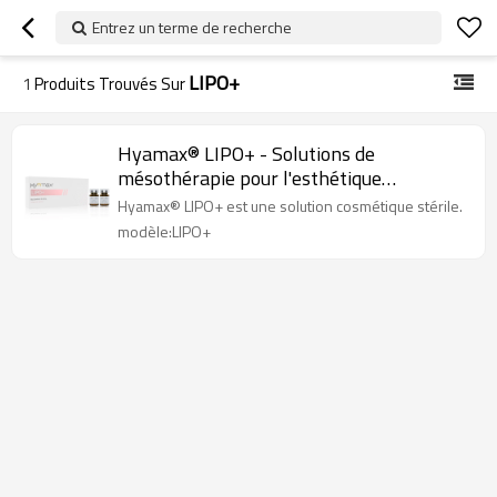
Entrez un terme de recherche
LIPO+
1
Produits Trouvés Sur
Hyamax® LIPO+ - Solutions de
mésothérapie pour l'esthétique
cosmétique des soins de la peau, support
Hyamax® LIPO+ est une solution cosmétique stérile.
en gros et sur mesure
modèle:LIPO+